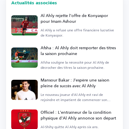
Actualités associées
Al Ahly rejette l'offre de Konyaspor
pour Imam Ashour
Al Ahly a refusé une offre financière lucrative
de Konyaspor.
Afsha : Al Ahly doit remporter des titres
la saison prochaine
Afsha souligne la nécessité pour Al Ahly de
décrocher des titres la saison prochaine.
Mansour Bakar : J'espère une saison
pleine de succès avec Al Ahly
Le nouveau joueur d'Al Ahly est ravi de
rejoindre et impatient de commencer son
parcours.
Officiel : L'entraîneur de la condition
physique d'Al Ahly annonce son départ
Al-Shihy quitte Al Ahly après six ans.