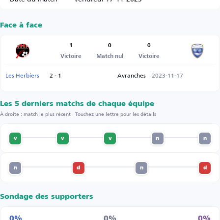
Face à face
1
0
0
Victoire
Match nul
Victoire
Les Herbiers
2 - 1
Avranches
2023-11-17
Les 5 derniers matchs de chaque équipe
À droite : match le plus récent · Touchez une lettre pour les détails
v
v
v
n
n
n
d
n
d
Sondage des supporters
0%
0%
0%