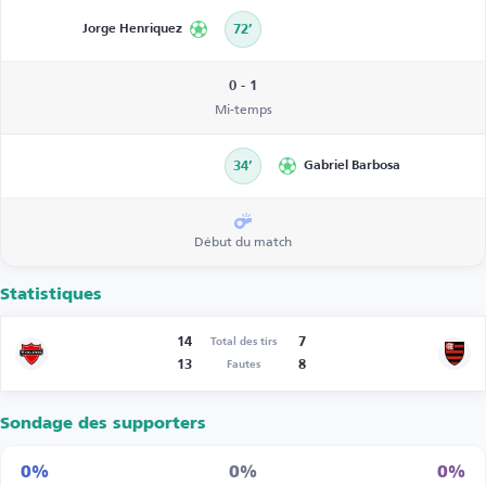
Jorge Henriquez
72’
0 - 1
Mi-temps
34’
Gabriel Barbosa
Début du match
Statistiques
14
7
Total des tirs
13
8
Fautes
Sondage des supporters
0%
0%
0%