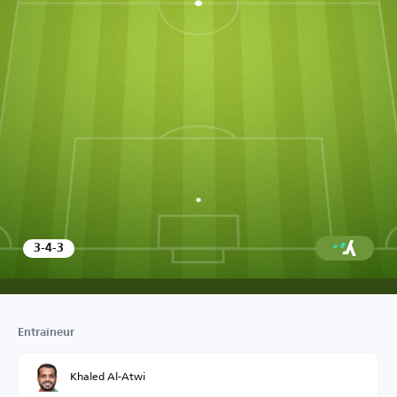
3-4-3
Entraîneur
Khaled Al-Atwi