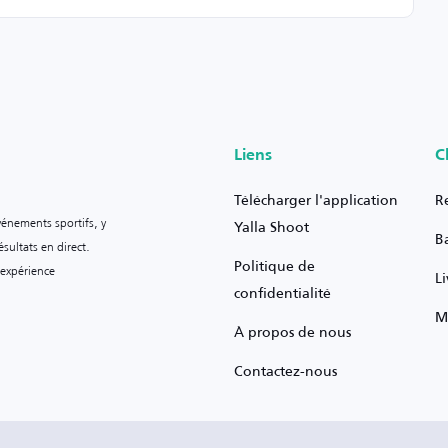
Liens
C
Télécharger l'application
R
vénements sportifs, y
Yalla Shoot
B
sultats en direct.
Politique de
 expérience
L
confidentialité
M
À propos de nous
Contactez-nous