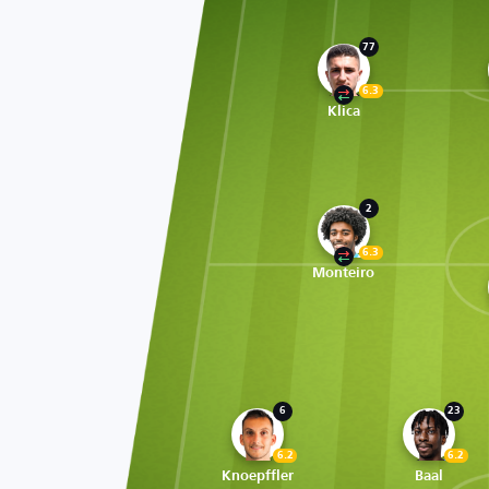
77
6.3
Klica
2
6.3
Monteiro
6
23
6.2
6.2
Knoepffler
Baal