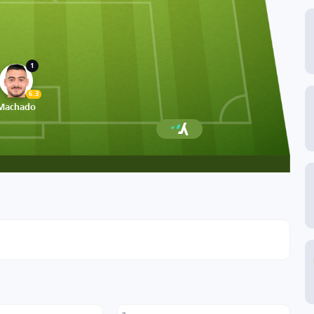
1
6.3
Machado