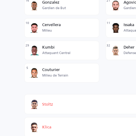
16
21
Gonzalez
Agovi
Gardien de But
Gardien
10
11
Cervellera
Issaka
Milieu
Attaqua
29
32
Kumbi
Deher
Attaquant Central
Défense
5
Couturier
Milieu de Terrain
Stoltz
Klica