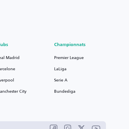
lubs
Championnats
eal Madrid
Premier League
arcelone
LaLiga
iverpool
Serie A
anchester City
Bundesliga