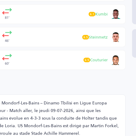
Kumbi
6.1
81’
Steinmetz
6.5
46’
Couturier
6.5
60’
S Mondorf-Les-Bains – Dinamo Tbilisi en Ligue Europa
r - Match aller, le jeudi 09-07-2026, ainsi que les
ains évolue en 4-3-3 sous la conduite de Holter tandis que
de Loria. US Mondorf-Les-Bains est dirigé par Martin Forkel,
déroule au stade Stade Achille Hammerel.