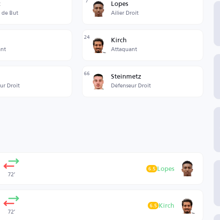
7
c
Lopes
 de But
Ailier Droit
24
Kirch
nt
Attaquant
66
Steinmetz
ur Droit
Défenseur Droit
Lopes
6.5
72’
Kirch
6.5
72’