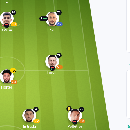
18
76
1
6.3
7.2
Stoltz
Far
72
Li
5.3
27
Tinelli
5.3
Holter
4
26
6.2
5.8
Estrada
Pelletier
D