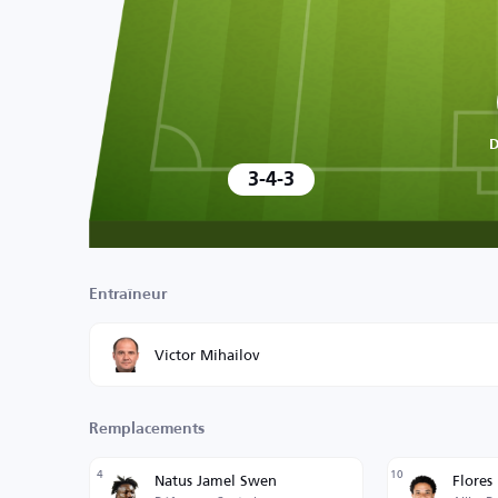
D
3-4-3
Entraîneur
Victor Mihailov
Remplacements
4
10
Natus Jamel Swen
Flores