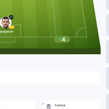
21
6.5
yulgerov
27
Cozma