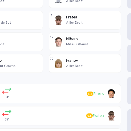
roit
Ailier Droit
7
Fratea
 de But
Ailier Droit
17
Nihaev
roit
Milieu Offensif
70
o
Ivanov
ur Gauche
Ailier Droit
Flores
6.1
81’
Fratea
6.5
69’