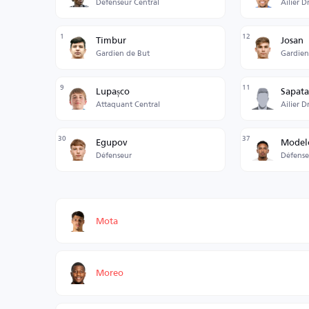
Défenseur Central
Ailier D
1
12
Timbur
Josan
Gardien de But
Gardien
9
11
Lupașco
Sapata
Attaquant Central
Ailier D
30
37
Egupov
Model
Défenseur
Défense
Mota
Moreo