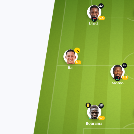
42
6.5
Ulrich
5
6.5
26
Rai
6.5
Moreo
35
6.1
Bourama