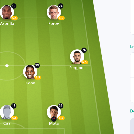
19
24
6.5
6.5
Asprilla
Forov
Li
76
6.5
99
Pergjoni
6.5
Koné
15
22
D
6.5
6.5
Ciss
Mota