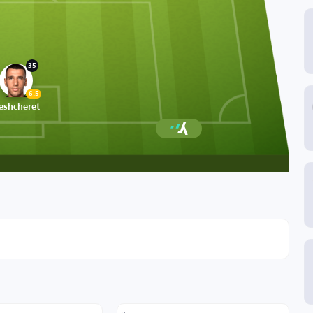
35
6.5
eshcheret