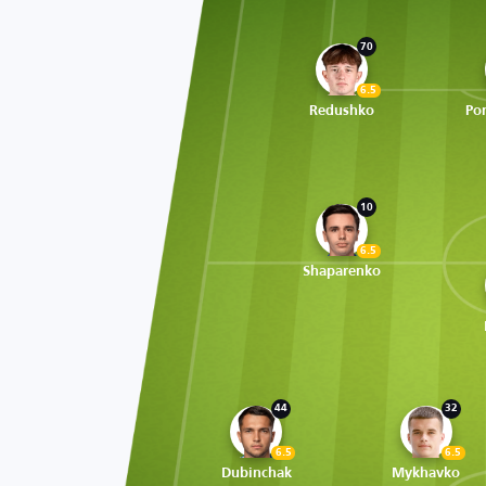
70
6.5
Redushko
Po
10
6.5
Shaparenko
44
32
6.5
6.5
Dubinchak
Mykhavko