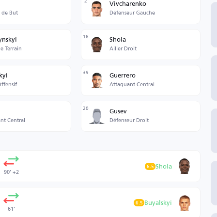
2
Vivcharenko
 de But
Défenseur Gauche
16
ynskyi
Shola
e Terrain
Ailier Droit
39
kyi
Guerrero
ffensif
Attaquant Central
20
h
Gusev
nt Central
Défenseur Droit
Shola
6.5
90’ +2
Buyalskyi
6.5
61’