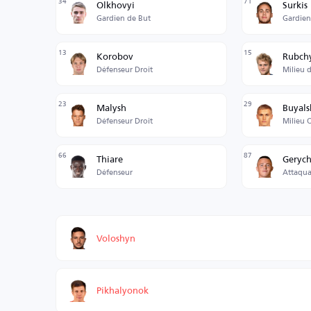
34
71
Olkhovyi
Surkis
Gardien de But
Gardien
13
15
Korobov
Rubch
Défenseur Droit
Milieu d
23
29
Malysh
Buyals
Défenseur Droit
Milieu O
66
87
Thiare
Geryc
Défenseur
Attaqua
Voloshyn
Pikhalyonok