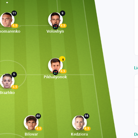
11
9
6.5
6.5
nomarenko
Voloshyn
8
Li
6.5
6
Pikhalyonok
6.5
Brazhko
40
94
6.5
6.5
Bilovar
Kedziora
D