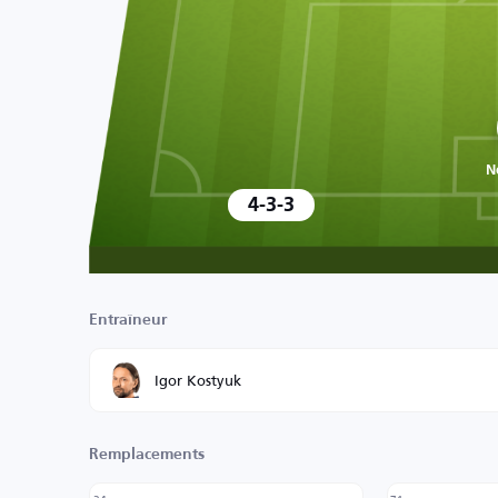
N
4-3-3
Entraîneur
Igor Kostyuk
Remplacements