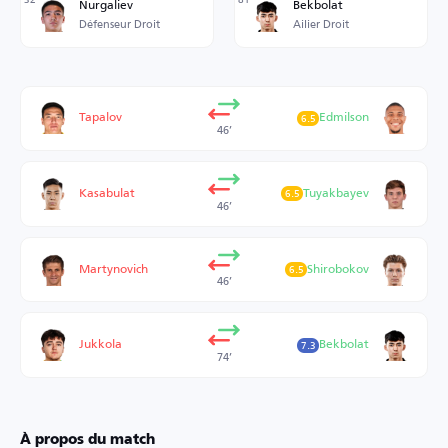
Nurgaliev
Bekbolat
Défenseur Droit
Ailier Droit
Tapalov
Edmilson
6.5
46’
Kasabulat
Tuyakbayev
6.5
46’
Martynovich
Shirobokov
6.5
46’
Jukkola
Bekbolat
7.3
74’
À propos du match