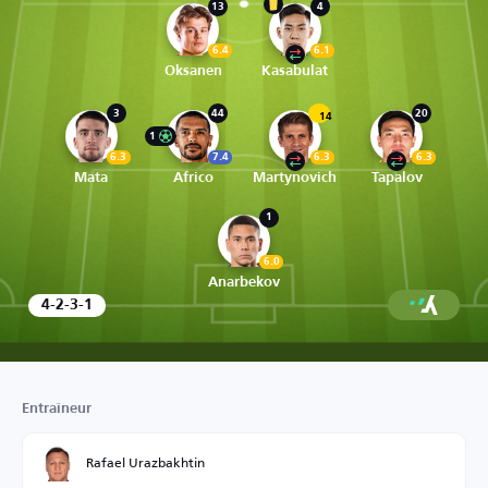
13
4
6.4
6.1
Oksanen
Kasabulat
3
44
20
14
1
6.3
7.4
6.3
6.3
Mata
Africo
Martynovich
Tapalov
1
6.0
Anarbekov
4-2-3-1
Entraîneur
Rafael Urazbakhtin