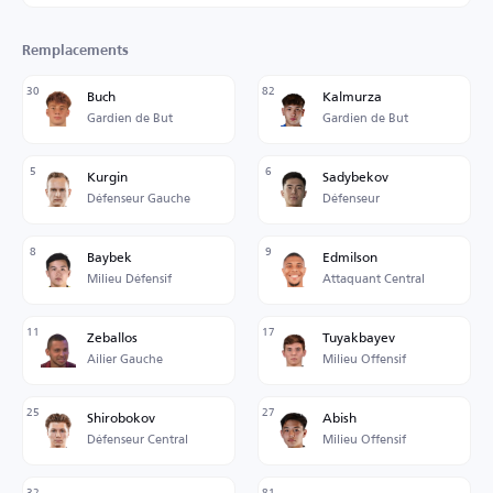
Remplacements
30
82
Buch
Kalmurza
Gardien de But
Gardien de But
5
6
Kurgin
Sadybekov
Défenseur Gauche
Défenseur
8
9
Baybek
Edmilson
Milieu Défensif
Attaquant Central
11
17
Zeballos
Tuyakbayev
Ailier Gauche
Milieu Offensif
25
27
Shirobokov
Abish
Défenseur Central
Milieu Offensif
32
81