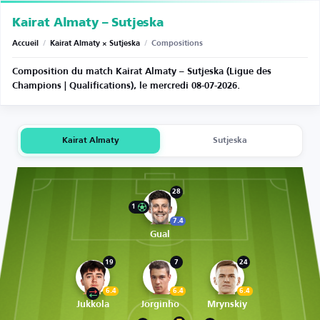
Kairat Almaty – Sutjeska
Accueil
/
Kairat Almaty × Sutjeska
/
Compositions
Composition du match Kairat Almaty – Sutjeska (Ligue des
Champions | Qualifications), le mercredi 08-07-2026.
Kairat Almaty
Sutjeska
28
1
7.4
Gual
19
7
24
6.4
6.4
6.4
Jukkola
Jorginho
Mrynskiy