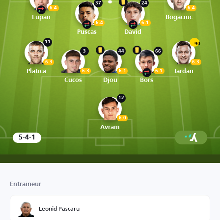
37
24
6.4
6.4
Lupan
Bogaciuc
6.4
6.1
Puscas
David
11
90
3
44
66
6.3
6.3
Platica
Jardan
6.3
6.1
6.1
Cucos
Djou
Bors
12
6.0
Avram
5-4-1
Entraîneur
Leonid Pascaru