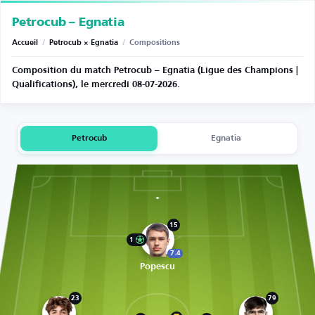
Petrocub – Egnatia
Accueil
/
Petrocub × Egnatia
/
Compositions
Composition du match Petrocub – Egnatia (Ligue des Champions |
Qualifications), le mercredi 08-07-2026.
Petrocub
Egnatia
15
1
7.4
Popescu
23
79