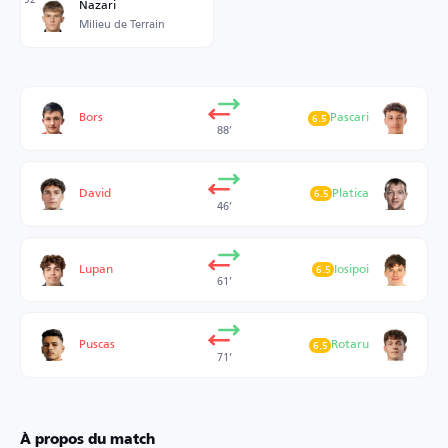
Nazari
Milieu de Terrain
Bors
Pascari
6.5
88’
David
Platica
6.5
46’
Lupan
Iosipoi
6.5
61’
Puscas
Rotaru
6.5
71’
À propos du match