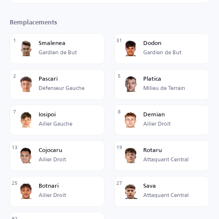
Remplacements
1
31
Smalenea
Dodon
Gardien de But
Gardien de But
2
5
Pascari
Platica
Défenseur Gauche
Milieu de Terrain
7
8
Iosipoi
Demian
Ailier Gauche
Ailier Droit
13
19
Cojocaru
Rotaru
Ailier Droit
Attaquant Central
25
27
Botnari
Sava
Ailier Droit
Attaquant Central
92