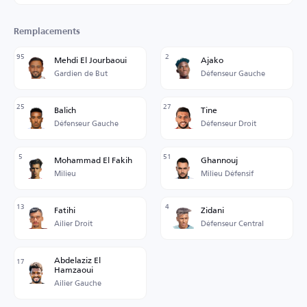
Remplacements
95
2
Mehdi El Jourbaoui
Ajako
Gardien de But
Défenseur Gauche
25
27
Balich
Tine
Défenseur Gauche
Défenseur Droit
5
51
Mohammad El Fakih
Ghannouj
Milieu
Milieu Défensif
13
4
Fatihi
Zidani
Ailier Droit
Défenseur Central
Abdelaziz El
17
Hamzaoui
Ailier Gauche