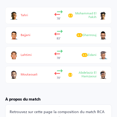
Mohammad El
Tahri
6.5
Fakih
78’
Bajjani
Ghannouj
6.5
83’
Lahtimi
Zidani
6.5
78’
Abdelaziz El
Moutaouali
6.8
Hamzaoui
70’
À propos du match
Retrouvez sur cette page la composition du match RCA