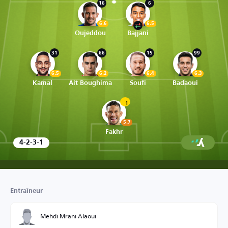
16
6
6.6
6.5
Oujeddou
Bajjani
31
66
15
99
6.5
6.2
6.4
6.3
Kamal
Ait Boughima
Soufi
Badaoui
1
5.7
Fakhr
4-2-3-1
Entraîneur
Mehdi Mrani Alaoui