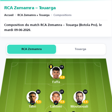
RCA Zemamra – Touarga
Accueil
/
RCA Zemamra × Touarga
/
Compositions
Composition du match RCA Zemamra – Touarga (Botola Pro), le
mardi 09-06-2026.
RCA Zemamra
Touarga
11
6.2
Faffa
36
21
10
6.5
6.6
6.6
Tahri
Lahtimi
Moutaouali