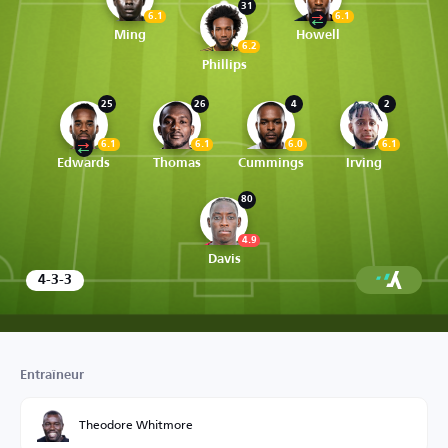
31
6.1
6.1
Ming
Howell
6.2
Phillips
25
26
4
2
6.1
6.1
6.0
6.1
Edwards
Thomas
Cummings
Irving
80
4.9
Davis
4-3-3
Entraîneur
Theodore Whitmore