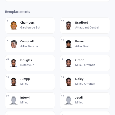
Remplacements
1
38
Chambers
Bradford
Gardien de But
Attaquant Central
7
12
Campbell
Bailey
Ailier Gauche
Ailier Droit
22
9
Douglas
Green
Défenseur
Milieu Offensif
21
23
Jumpp
Daley
Milieu
Milieu Offensif
20
10
Intervil
Jeudi
Milieu
Milieu
3
6