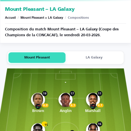
Mount Pleasant – LA Galaxy
Accueil
/
Mount Pleasant × LA Galaxy
/
Compositions
Composition du match Mount Pleasant – LA Galaxy (Coupe des
Champions de la CONCACAF), le vendredi 20-03-2026.
Mount Pleasant
LA Galaxy
19
17
11
6.0
6.1
6.1
Brown
Anglin
Marshall
16
15