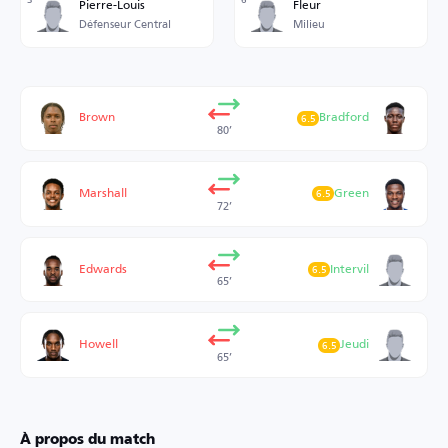
Pierre-Louis
Fleur
Défenseur Central
Milieu
Brown
Bradford
6.5
80’
Marshall
Green
6.5
72’
Edwards
Intervil
6.5
65’
Howell
Jeudi
6.5
65’
À propos du match