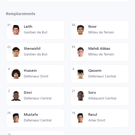
Remplacements
31
36
Laith
Noor
Gardien de But
Milieu de Terrain
22
55
Shenaishil
Mahdi Abbas
Gardien de But
Milieu de Terrain
4
6
Hussein
Qassem
Défenseur Droit
Défenseur Central
2
21
Diori
Soro
Défenseur Central
Attaquant Central
25
18
Mustafa
Rasul
Défenseur Central
Ailier Droit
27