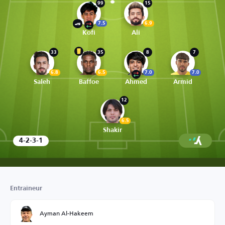
99
15
7.5
6.9
Kofi
Ali
33
35
8
7
6.8
6.5
7.0
7.0
Saleh
Baffoe
Ahmed
Armid
12
6.5
Shakir
4-2-3-1
Entraîneur
Ayman Al-Hakeem