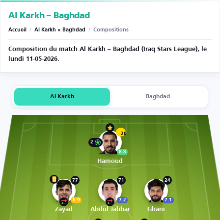
Al Karkh – Baghdad
Accueil
/
Al Karkh × Baghdad
/
Compositions
Composition du match Al Karkh – Baghdad (Iraq Stars League), le
lundi 11-05-2026.
Al Karkh
Baghdad
20
2
8.8
Hamoud
77
71
24
6.9
7.2
7.1
Zayad
Abdul Jabbar
Ghani