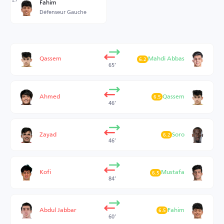
Fahim
Défenseur Gauche
Qassem
Mahdi Abbas
6.2
65’
Ahmed
Qassem
6.5
46’
Zayad
Soro
6.2
46’
Kofi
Mustafa
6.5
84’
Abdul Jabbar
Fahim
6.5
60’