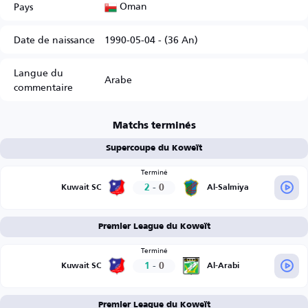
Oman
Pays
Date de naissance
1990-05-04 - (36 An)
Langue du
Arabe
commentaire
Matchs terminés
Supercoupe du Koweït
Terminé
2
-
0
Kuwait SC
Al-Salmiya
Premier League du Koweït
Terminé
1
-
0
Kuwait SC
Al-Arabi
Premier League du Koweït