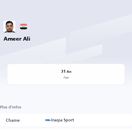
Ameer Ali
31
An
Âge
Plus d’infos
Iraqia Sport
Chaîne