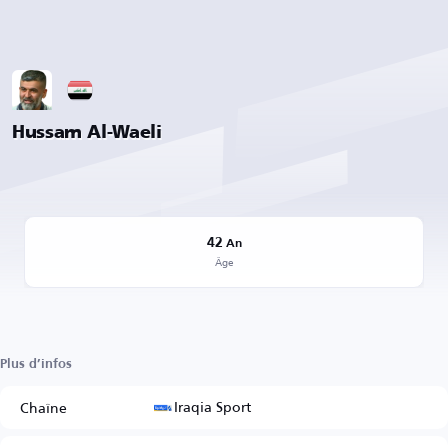
Hussam Al-Waeli
42
An
Âge
Plus d’infos
Iraqia Sport
Chaîne