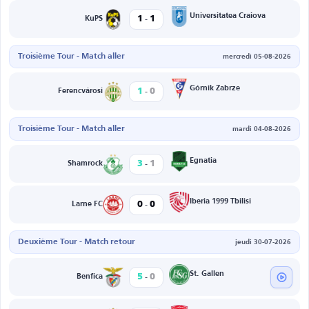
-
Universitatea Craiova
1
1
KuPS
Troisième Tour - Match aller
mercredi 05-08-2026
-
Górnik Zabrze
1
0
Ferencvárosi
Troisième Tour - Match aller
mardi 04-08-2026
-
Egnatia
3
1
Shamrock
-
Iberia 1999 Tbilisi
0
0
Larne FC
Deuxième Tour - Match retour
jeudi 30-07-2026
-
St. Gallen
5
0
Benfica