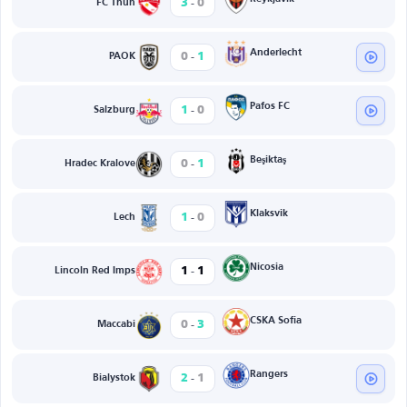
-
3
0
FC Thun
-
Anderlecht
0
1
PAOK
-
Pafos FC
1
0
Salzburg
-
Beşiktaş
0
1
Hradec Kralove
-
Klaksvik
1
0
Lech
-
Nicosia
1
1
Lincoln Red Imps
-
CSKA Sofia
0
3
Maccabi
-
Rangers
2
1
Bialystok