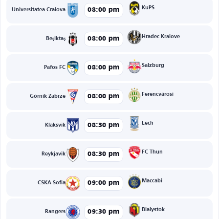
KuPS
08:00 pm
Universitatea Craiova
Hradec Kralove
08:00 pm
Beşiktaş
Salzburg
08:00 pm
Pafos FC
Ferencvárosi
08:00 pm
Górnik Zabrze
Lech
08:30 pm
Klaksvik
FC Thun
08:30 pm
Reykjavik
Maccabi
09:00 pm
CSKA Sofia
Bialystok
09:30 pm
Rangers