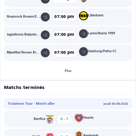
Lillestrøm
07:00 pm
Shamrock Rovers/Egnatia
Larne/Iberia 1999
07:00 pm
Jagiellonia Bialystok/Rangers
Salzburg/Pafos FC
07:00 pm
Mjaellby/Slovan Bratislava
Plus
Matchs terminés
Troisième Tour - Match aller
jeudi 06-08-2026
-
Hearts
6
1
Benfica
Reykjavik