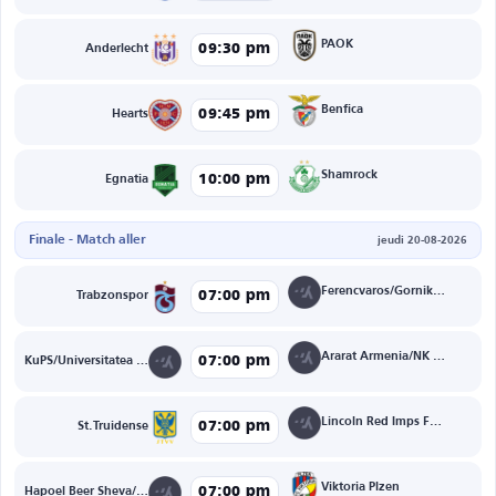
PAOK
09:30 pm
Anderlecht
Benfica
09:45 pm
Hearts
Shamrock
10:00 pm
Egnatia
Finale - Match aller
jeudi 20-08-2026
Ferencvaros/Gornik Zabrze
07:00 pm
Trabzonspor
Ararat Armenia/NK Celje
07:00 pm
KuPS/Universitatea Craiova
Lincoln Red Imps FC/Omonia Nicosia
07:00 pm
St.Truidense
Viktoria Plzen
07:00 pm
Hapoel Beer Sheva/FK Crvena Zvezda