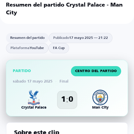
Resumen del partido Crystal Palace - Man
City
Resumen del partido
Publicado
17 mayo 2025 — 21:22
Plataforma
YouTube
FA Cup
PARTIDO
CENTRO DEL PARTIDO
sábado 17 mayo 2025
·
Final
:
1
0
Crystal Palace
Man City
Sobre este clip