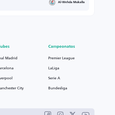
Al-Wehda Mukalla
lubes
Campeonatos
eal Madrid
Premier League
arcelona
LaLiga
iverpool
Serie A
anchester City
Bundesliga