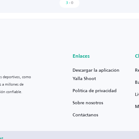
3
-
0
Enlaces
C
Descargar la aplicación
R
os deportivos, como
Yalla Shoot
B
s a millones de
Política de privacidad
ión confiable.
L
Sobre nosotros
M
Contáctanos
os.