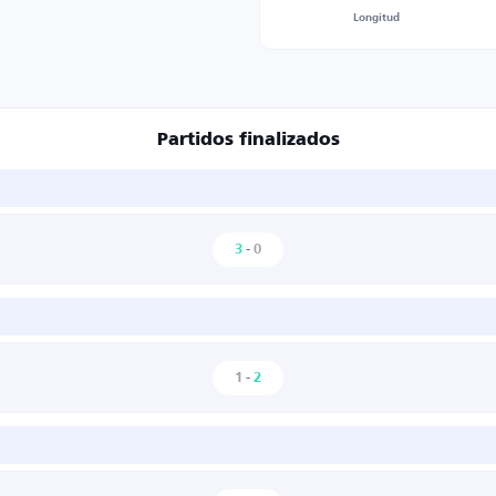
Longitud
Partidos finalizados
3
-
0
1
-
2