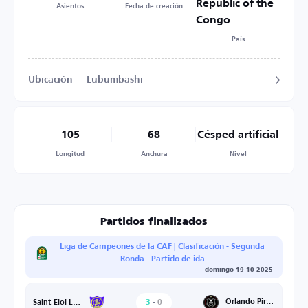
Republic of the
Asientos
Fecha de creación
Congo
País
Ubicación
Lubumbashi
105
68
Césped artificial
Longitud
Anchura
Nivel
Partidos finalizados
Liga de Campeones de la CAF | Clasificación - Segunda
Ronda - Partido de ida
domingo 19-10-2025
3
-
0
Orlando Pirates
Saint-Eloi Lupopo