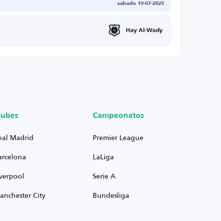
sábado 19-07-2025
Hay Al-Wady
lubes
Campeonatos
eal Madrid
Premier League
arcelona
LaLiga
iverpool
Serie A
anchester City
Bundesliga