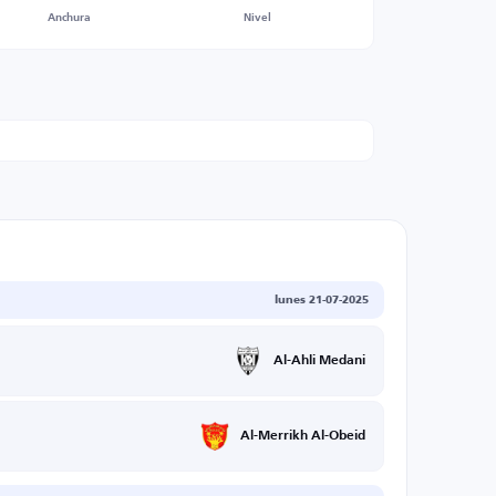
Anchura
Nivel
lunes 21-07-2025
Al-Ahli Medani
Al-Merrikh Al-Obeid