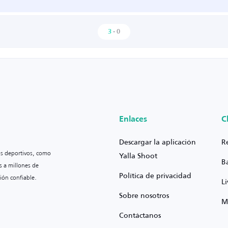
3
-
0
Enlaces
C
Descargar la aplicación
R
os deportivos, como
Yalla Shoot
B
s a millones de
Política de privacidad
ión confiable.
L
Sobre nosotros
M
Contáctanos