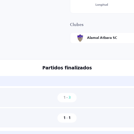
Longitud
Clubes
Alamal Atbara SC
Partidos finalizados
1
-
3
1
-
1