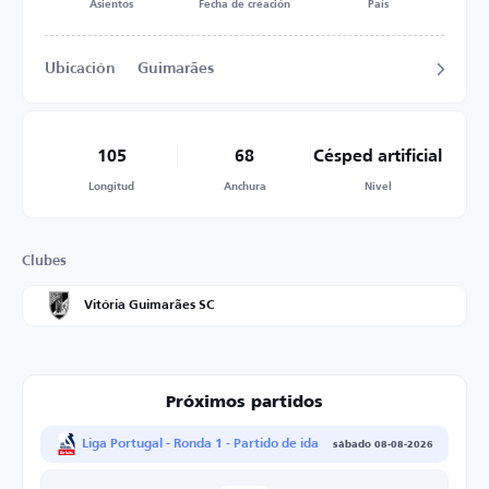
Asientos
Fecha de creación
País
Ubicación
Guimarães
105
68
Césped artificial
Longitud
Anchura
Nivel
Clubes
Vitória Guimarães SC
Próximos partidos
Liga Portugal - Ronda 1 - Partido de ida
sábado 08-08-2026