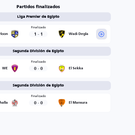
Partidos finalizados
Liga Premier de Egipto
Finalizado
1
-
1
loon
Wadi Degla
Segunda División de Egipto
Finalizado
0
-
0
WE
El Sekka
Segunda División de Egipto
Finalizado
0
-
0
halla
El Mansura