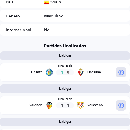
Spain
País
Género
Masculino
Internacional
No
Partidos finalizados
LaLiga
Finalizado
1
-
0
Getafe
Osasuna
LaLiga
Finalizado
1
-
1
Valencia
Vallecano
LaLiga