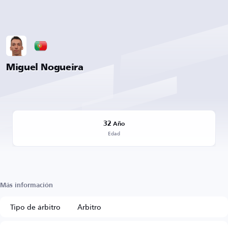
Miguel Nogueira
32
Año
Edad
Más información
Tipo de árbitro
Árbitro