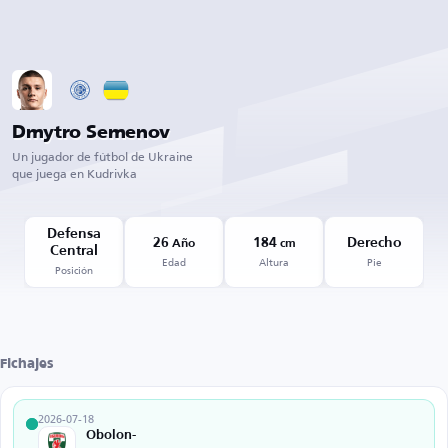
Dmytro Semenov
Un jugador de fútbol de Ukraine
que juega en Kudrivka
Defensa
26
184
Derecho
Año
cm
Central
Edad
Altura
Pie
Posición
Fichajes
2026-07-18
Obolon-