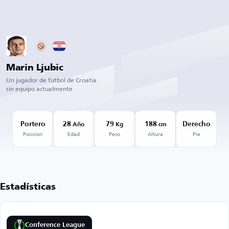
Marin Ljubic
Un jugador de fútbol de Croatia
sin equipo actualmente
Portero
28
79
188
Derecho
Año
Kg
cm
Posición
Edad
Peso
Altura
Pie
Estadísticas
Conference League