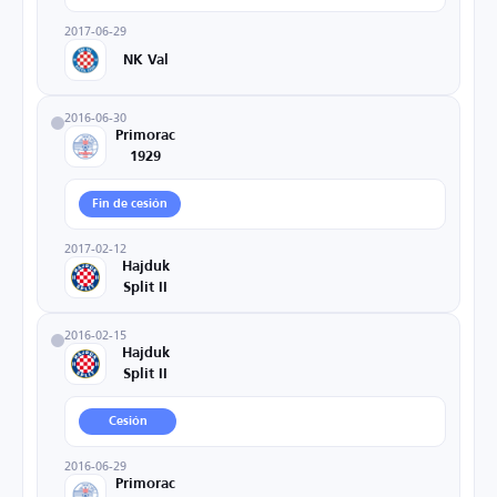
2017-06-29
NK Val
2016-06-30
Primorac
1929
Fin de cesión
2017-02-12
Hajduk
Split II
2016-02-15
Hajduk
Split II
Cesión
2016-06-29
Primorac