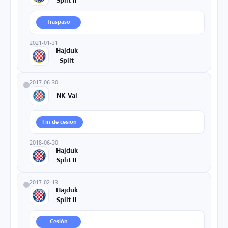
Split II
Traspaso
2021-01-31
Hajduk
Split
2017-06-30
NK Val
Fin de cesión
2018-06-30
Hajduk
Split II
2017-02-13
Hajduk
Split II
Cesión