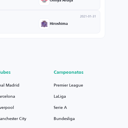
Omiya Ardija
2021-01-31
Hiroshima
lubes
Campeonatos
eal Madrid
Premier League
arcelona
LaLiga
iverpool
Serie A
anchester City
Bundesliga