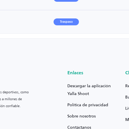
Traspaso
Enlaces
C
Descargar la aplicación
R
os deportivos, como
Yalla Shoot
B
s a millones de
Política de privacidad
ión confiable.
L
Sobre nosotros
M
Contáctanos