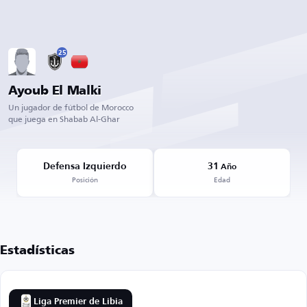
25
Ayoub El Malki
Un jugador de fútbol de Morocco
que juega en Shabab Al-Ghar
Defensa Izquierdo
31
Año
Posición
Edad
Estadísticas
Liga Premier de Libia