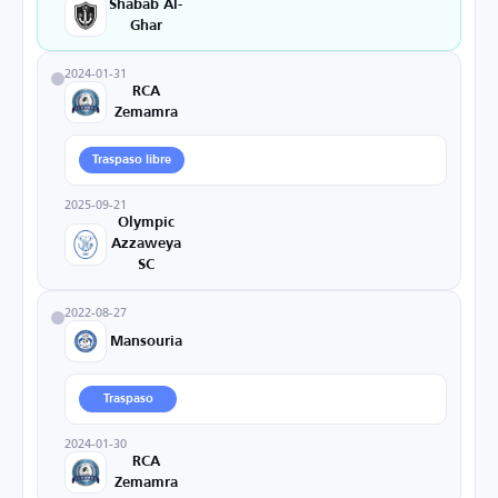
Shabab Al-
Ghar
2024-01-31
RCA
Zemamra
Traspaso libre
2025-09-21
Olympic
Azzaweya
SC
2022-08-27
Mansouria
Traspaso
2024-01-30
RCA
Zemamra