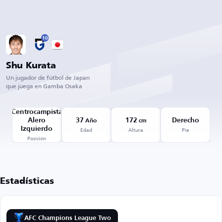
10
Shu Kurata
Un jugador de fútbol de Japan
que juega en Gamba Osaka
Centrocampista
Alero
37
172
Derecho
Año
cm
Edad
Altura
Pie
Izquierdo
Posición
Estadísticas
AFC Champions League Two