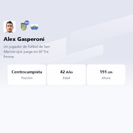
84
Alex Gasperoni
Un jugador de fútbol de San
Marino que juega en SP Tre
Penne
Centrocampista
42
191
Año
cm
Posición
Edad
Altura