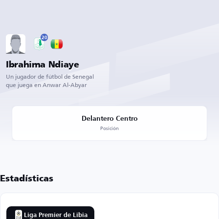
20
Ibrahima Ndiaye
Un jugador de fútbol de Senegal
que juega en Anwar Al-Abyar
Delantero Centro
Posición
Estadísticas
Liga Premier de Libia