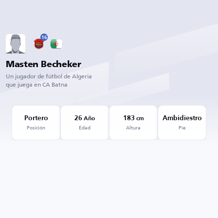
16
Masten Becheker
Un jugador de fútbol de Algeria
que juega en CA Batna
Portero
26
183
Ambidiestro
Año
cm
Posición
Edad
Altura
Pie