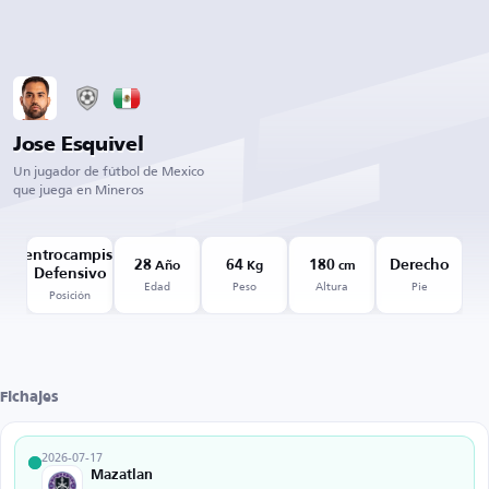
Jose Esquivel
Un jugador de fútbol de Mexico
que juega en Mineros
Centrocampista
28
64
180
Derecho
Año
Kg
cm
Defensivo
Edad
Peso
Altura
Pie
Posición
Fichajes
2026-07-17
Mazatlan