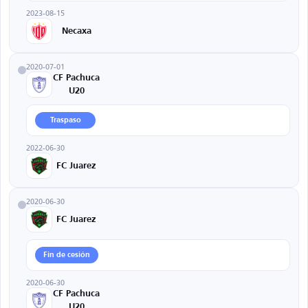
2023-08-15
Necaxa
2020-07-01
CF Pachuca
U20
Traspaso
2022-06-30
FC Juarez
2020-06-30
FC Juarez
Fin de cesión
2020-06-30
CF Pachuca
U20