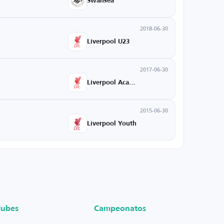
Swansea
2018-06-30
Liverpool U23
2017-06-30
Liverpool Academy
2015-06-30
Liverpool Youth
lubes
Campeonatos