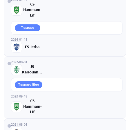
CS
Hammam-
Lif
Traspaso
2024-01-11
ES Jerba
2022-08-01
JS
Kairouanaise
Traspaso libre
2023-09-18
CS
Hammam-
Lif
2021-08-01