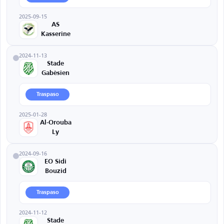
2025-09-15
AS
Kasserine
2024-11-13
Stade
Gabèsien
Traspaso
2025-01-28
Al-Orouba
Ly
2024-09-16
EO Sidi
Bouzid
Traspaso
2024-11-12
Stade