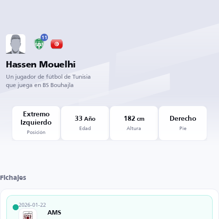
11
Hassen Mouelhi
Un jugador de fútbol de Tunisia
que juega en BS Bouhajla
Extremo
33
182
Derecho
Año
cm
Izquierdo
Edad
Altura
Pie
Posición
Fichajes
2026-01-22
AMS