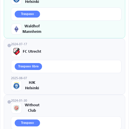
Helsinki
Traspaso
Waldhof
Mannheim
2024-07-17
FC Utrecht
Traspaso libre
2025-08-07
HJK
Helsinki
2024-01-30
Without
Club
Traspaso