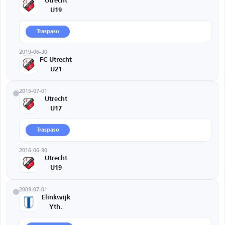
Utrecht
U19
Traspaso
2019-06-30
FC Utrecht
U21
2015-07-01
Utrecht
U17
Traspaso
2016-06-30
Utrecht
U19
2009-07-01
Elinkwijk
Yth.