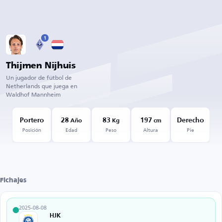
1
Thijmen Nijhuis
Un jugador de fútbol de
Netherlands que juega en
Waldhof Mannheim
Portero
28
83
197
Derecho
Año
Kg
cm
Posición
Edad
Peso
Altura
Pie
Fichajes
2025-08-08
HJK