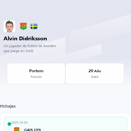
Alvin Didriksson
Un jugador de fútbol de Sweden
que juega en GAIS
Portero
20
Año
Posición
Edad
Fichajes
2025-10-03
GAIS U19