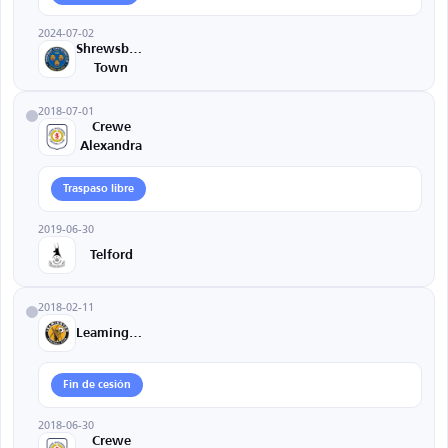
2024-07-02
Shrewsbury
Town
2018-07-01
Crewe
Alexandra
Traspaso libre
2019-06-30
Telford
2018-02-11
Leamington
Fin de cesión
2018-06-30
Crewe