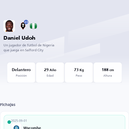
23
Daniel Udoh
Un jugador de fútbol de Nigeria
que juega en Salford City
Delantero
29
73
188
Año
Kg
cm
Posición
Edad
Peso
Altura
Fichajes
2025-09-01
Wycombe