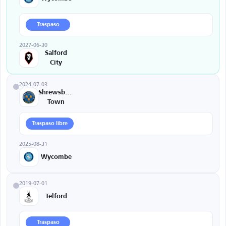
Traspaso
2027-06-30
Salford
City
2024-07-03
Shrewsbury
Town
Traspaso libre
2025-08-31
Wycombe
2019-07-01
Telford
Traspaso