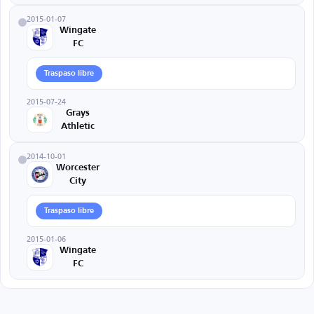
2015-01-07
Wingate
FC
Traspaso libre
2015-07-24
Grays
Athletic
2014-10-01
Worcester
City
Traspaso libre
2015-01-06
Wingate
FC