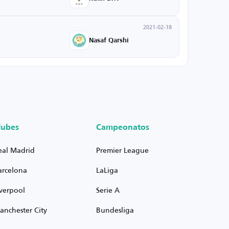
2021-02-18
Nasaf Qarshi
lubes
Campeonatos
eal Madrid
Premier League
arcelona
LaLiga
iverpool
Serie A
anchester City
Bundesliga