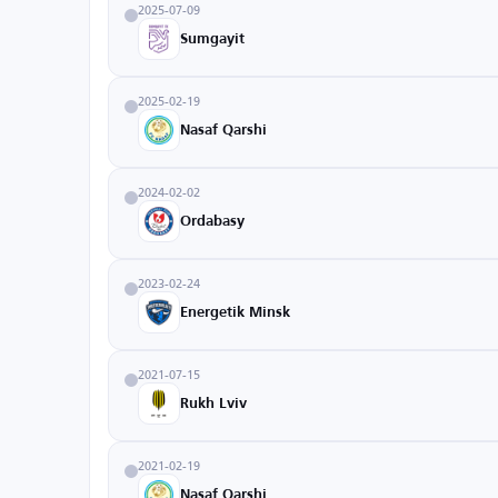
2025-07-09
Sumgayit
2025-02-19
Nasaf Qarshi
2024-02-02
Ordabasy
2023-02-24
Energetik Minsk
2021-07-15
Rukh Lviv
2021-02-19
Nasaf Qarshi