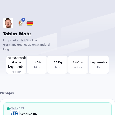
7
Tobias Mohr
Un jugador de fútbol de
Germany que juega en Standard
Liege
Centrocampista
Alero
30
77
182
Izquierdo
Año
Kg
cm
Edad
Peso
Altura
Pie
Izquierdo
Posición
Fichajes
2025-07-01
Schalke 04