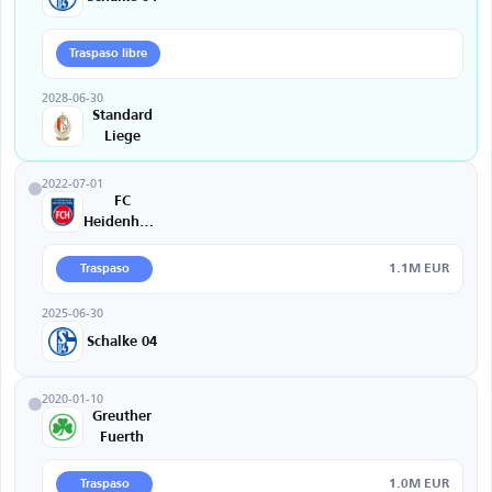
Traspaso libre
2028-06-30
Standard
Liege
2022-07-01
FC
Heidenheim
1.1M EUR
Traspaso
2025-06-30
Schalke 04
2020-01-10
Greuther
Fuerth
1.0M EUR
Traspaso