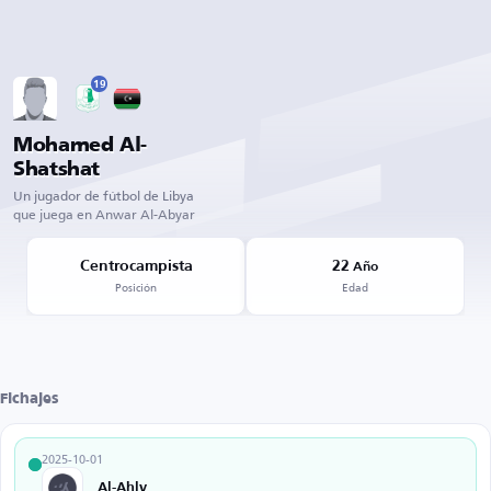
19
Mohamed Al-
Shatshat
Un jugador de fútbol de Libya
que juega en Anwar Al-Abyar
Centrocampista
22
Año
Posición
Edad
Fichajes
2025-10-01
Al-Ahly