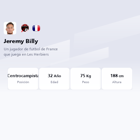
Jeremy Billy
Un jugador de fútbol de France
que juega en Les Herbiers
Centrocampista
32
75
188
Año
Kg
cm
Posición
Edad
Peso
Altura