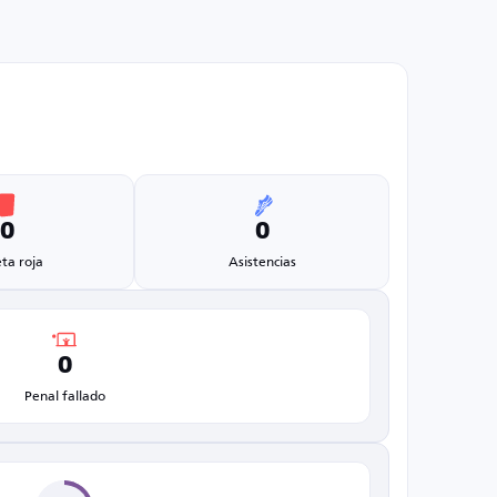
0
0
eta roja
Asistencias
0
Penal fallado