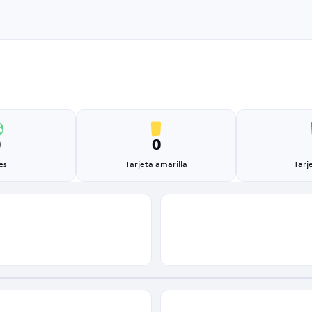
0
0
es
Tarjeta amarilla
Tarj