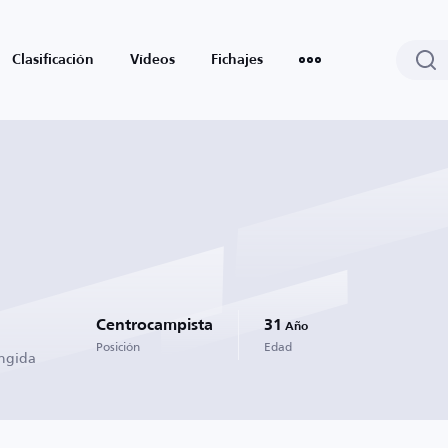
Clasificación
Vídeos
Fichajes
Centrocampista
31
Año
Posición
Edad
ingida