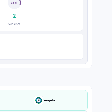
33%
2
Suplente
Singida