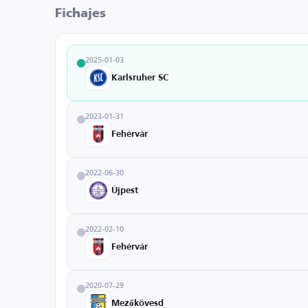
Fichajes
2025-01-03
Karlsruher SC
2023-01-31
Fehérvár
2022-06-30
Újpest
2022-02-10
Fehérvár
2020-07-29
Mezőkövesd