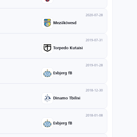
2020-07-28
Mezőkövesd
2019-07-31
Torpedo Kutaisi
2019-01-28
Esbjerg fB
2018-12-30
Dinamo Tbilisi
2018-01-08
Esbjerg fB