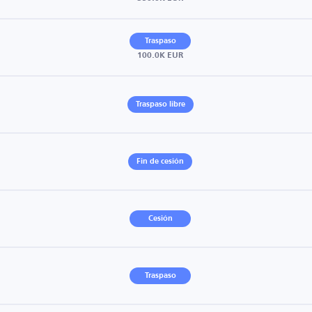
Traspaso
100.0K EUR
Traspaso libre
Fin de cesión
Cesión
Traspaso