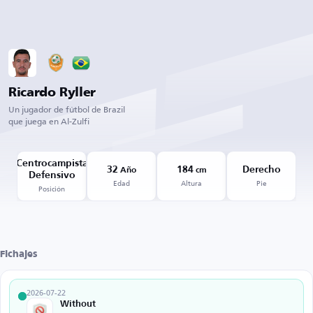
Ricardo Ryller
Un jugador de fútbol de Brazil
que juega en Al-Zulfi
Centrocampista
32
184
Derecho
Año
cm
Defensivo
Edad
Altura
Pie
Posición
Fichajes
2026-07-22
Without