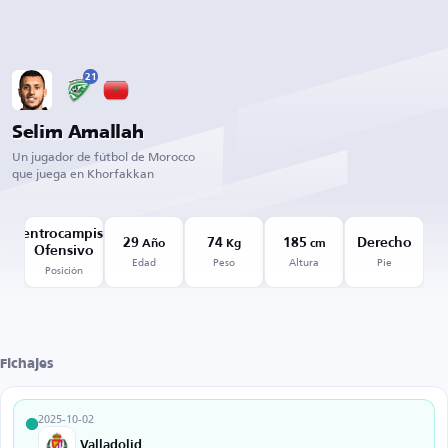
21
Selim Amallah
Un jugador de fútbol de Morocco
que juega en Khorfakkan
Centrocampista
29
74
185
Derecho
Año
Kg
cm
Ofensivo
Edad
Peso
Altura
Pie
Posición
Fichajes
2025-10-02
Valladolid