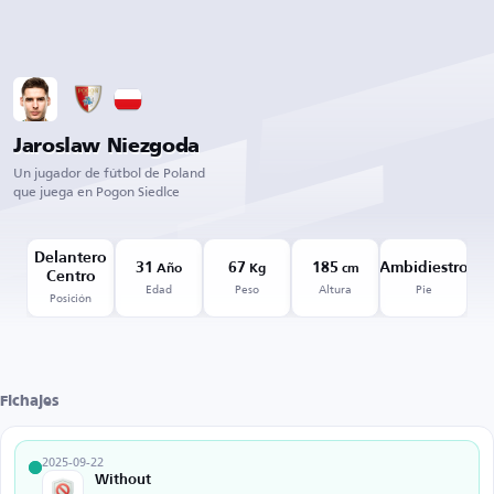
Jaroslaw Niezgoda
Un jugador de fútbol de Poland
que juega en Pogon Siedlce
Delantero
31
67
185
Ambidiestro
Año
Kg
cm
Centro
Edad
Peso
Altura
Pie
Posición
Fichajes
2025-09-22
Without