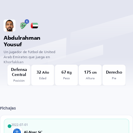
6
Abdulrahman
Yousuf
Un jugador de fútbol de United
Arab Emirates que juega en
Khorfakkan
Defensa
32
67
175
Derecho
Año
Kg
cm
Central
Edad
Peso
Altura
Pie
Posición
Fichajes
2022-07-01
Al-Nasr SC