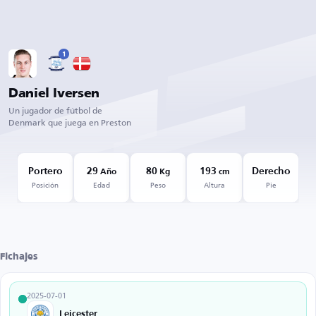
1
Daniel Iversen
Un jugador de fútbol de
Denmark que juega en Preston
Portero
29
80
193
Derecho
Año
Kg
cm
Posición
Edad
Peso
Altura
Pie
Fichajes
2025-07-01
Leicester