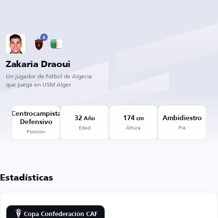
6
Zakaria Draoui
Un jugador de fútbol de Algeria
que juega en USM Alger
Centrocampista
32
174
Ambidiestro
Año
cm
Defensivo
Edad
Altura
Pie
Posición
Estadísticas
Copa Confederación CAF